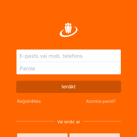
E-pasts vai mob. telefons
Parole
Ienākt
Reģistrēties
Aizmirsi paroli?
Vai ienāc ar