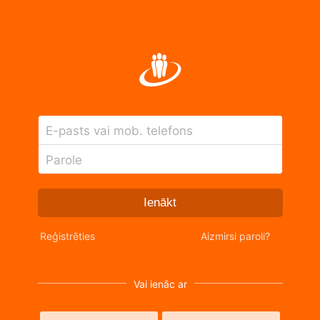
E-pasts vai mob. telefons
Parole
Ienākt
Reģistrēties
Aizmirsi paroli?
Vai ienāc ar