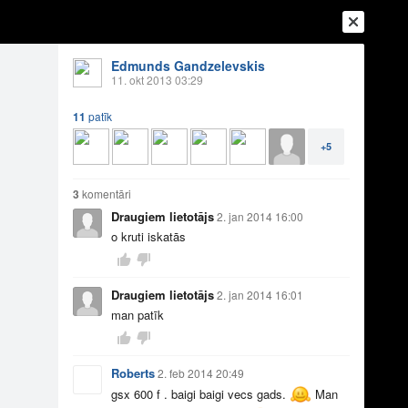
Edmunds Gandzelevskis
11. okt 2013 03:29
11
patīk
+5
3
komentāri
Draugiem lietotājs
2. jan 2014 16:00
Ienākt
Reģistrēties
Vai ienāc ar
o kruti iskatās
a
Draugi
Raksti
Vēstules
Draugiem lietotājs
2. jan 2014 16:01
man patīk
Roberts
2. feb 2014 20:49
gsx 600 f . baigi baigi vecs gads.
Man