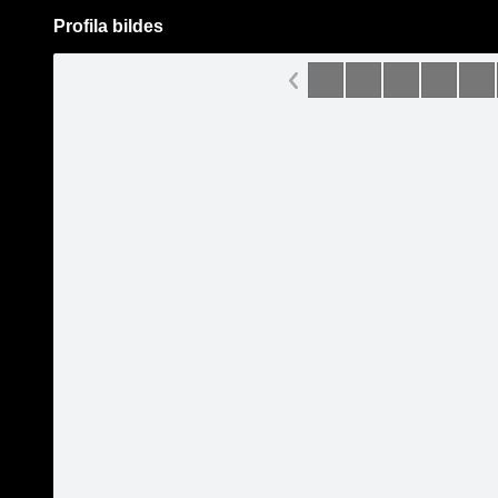
Profila bildes
Pāriet
uz
saturu
Šodien
Ziņas
Galerijas
S