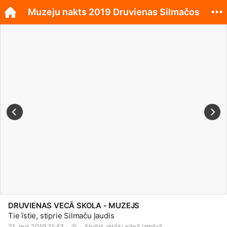
Muzeju nakts 2019 Druvienas Silmačos
DRUVIENAS VECĀ SKOLA - MUZEJS
Tie īstie, stiprie Silmaču ļaudis
21. mai 2019 11:43 · 
 · 
Atvērt attēlu pilnā izmērā