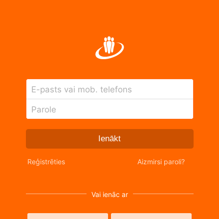
E-pasts vai mob. telefons
Parole
Ienākt
Reģistrēties
Aizmirsi paroli?
Vai ienāc ar