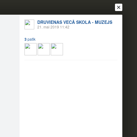
DRUVIENAS VECĀ SKOLA - MUZEJS
21. mai 2019 11:42
3
patīk
Ienākt
Reģistrēties
Vai ienāc ar
a
Draugi
Raksti
Vēstules
nas Silmačos