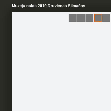
Muzeju nakts 2019 Druvienas Silmačos
Pāriet
uz
saturu
Šodien
Ziņas
Galerijas
S
DRUVIENAS VECĀ SKOLA -
MUZEJS