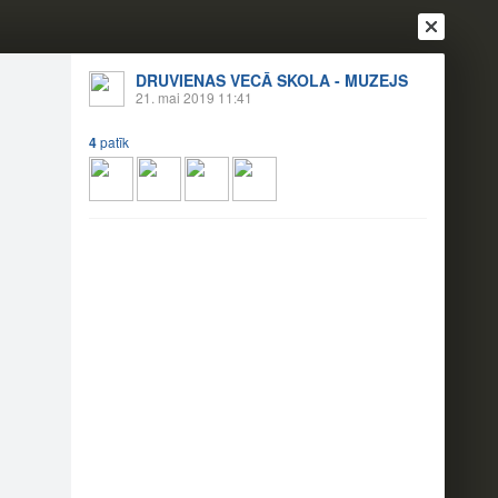
DRUVIENAS VECĀ SKOLA - MUZEJS
21. mai 2019 11:41
4
patīk
Ienākt
Reģistrēties
Vai ienāc ar
a
Draugi
Raksti
Vēstules
nas Silmačos