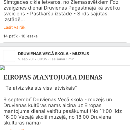
Simtgades cikla ietvaros, no Ziemassvētkiem līdz 
zvaigznes dienai Druvienas Pagastmājā kā svētku 
sveiciens - Pastkaršu izstāde - Sirds sajūtas.

Izstādē...
Lasīt vairāk
14
patīk
·
10
iesaka
DRUVIENAS VECĀ SKOLA - MUZEJS
5. sep 2017 08:35
· Lasīšanai
1
min
EIROPAS MANTOJUMA DIENAS
"Te atviz skaists viss latviskais"

9.septembrī Druvienas Vecā skola - muzejs un 
Druvienas kultūras nams aicina uz Eiropas 
mantojuma dienai veltītu pasākumu! (No 11:00 līdz 
16:00 Vecajā skolā muzejā, no 18:00 Druviena 
skultūras namā)