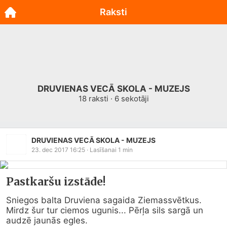
Raksti
DRUVIENAS VECĀ SKOLA - MUZEJS
18
raksti ·
6
sekotāji
DRUVIENAS VECĀ SKOLA - MUZEJS
23. dec 2017 16:25
· Lasīšanai
1
min
Pastkaršu izstāde!
Sniegos balta Druviena sagaida Ziemassvētkus. 
Mirdz šur tur ciemos ugunis... Pērļa sils sargā un 
audzē jaunās egles.
