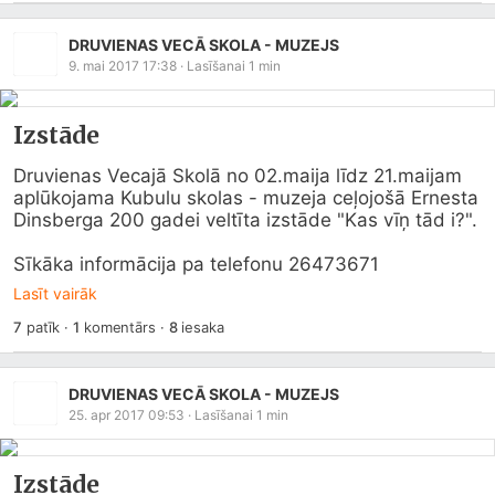
DRUVIENAS VECĀ SKOLA - MUZEJS
9. mai 2017 17:38
· Lasīšanai
1
min
Izstāde
Druvienas Vecajā Skolā no 02.maija līdz 21.maijam 
aplūkojama Kubulu skolas - muzeja ceļojošā Ernesta 
Dinsberga 200 gadei veltīta izstāde "Kas vīņ tād i?".

Sīkāka informācija pa telefonu 26473671
Lasīt vairāk
7
patīk
·
1
komentārs
·
8
iesaka
DRUVIENAS VECĀ SKOLA - MUZEJS
25. apr 2017 09:53
· Lasīšanai
1
min
Izstāde