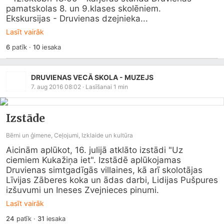
pamatskolas 8. un 9.klases skolēniem. 

Ekskursijas - Druvienas dzejnieka...
Lasīt vairāk
6
patīk
·
10
iesaka
DRUVIENAS VECĀ SKOLA - MUZEJS
7. aug 2016 08:02
· Lasīšanai
1
min
Izstāde
Bērni un ģimene, Ceļojumi, Izklaide un kultūra
Aicinām aplūkot, 16. julijā atklāto izstādi "Uz 
ciemiem Kukažiņa iet". Izstādē aplūkojamas 
Druvienas simtgadīgās villaines, kā arī skolotājas 
Līvijas Zāberes koka un ādas darbi, Lidijas Pušpures 
izšuvumi un Ineses Zvejnieces pinumi.
Lasīt vairāk
24
patīk
·
31
iesaka