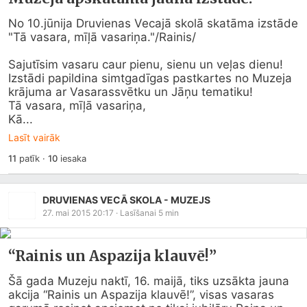
No 10.jūnija Druvienas Vecajā skolā skatāma izstāde 
"Tā vasara, mīļā vasariņa."/Rainis/

Sajutīsim vasaru caur pienu, sienu un veļas dienu! 
Izstādi papildina simtgadīgas pastkartes no Muzeja 
krājuma ar Vasarassvētku un Jāņu tematiku! 

Tā vasara, mīļā vasariņa,

Kā...
Lasīt vairāk
11
patīk
·
10
iesaka
DRUVIENAS VECĀ SKOLA - MUZEJS
27. mai 2015 20:17
· Lasīšanai
5
min
“Rainis un Aspazija klauvē!”
Šā gada Muzeju naktī, 16. maijā, tiks uzsākta jauna 
akcija “Rainis un Aspazija klauvē!”, visas vasaras 