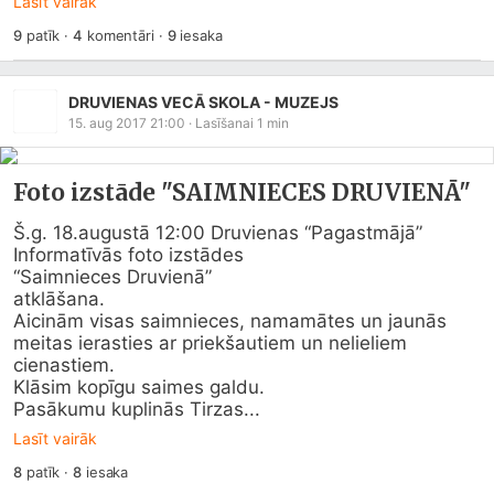
Lasīt vairāk
9
patīk
·
4
komentāri
·
9
iesaka
DRUVIENAS VECĀ SKOLA - MUZEJS
15. aug 2017 21:00
· Lasīšanai
1
min
Foto izstāde "SAIMNIECES DRUVIENĀ"
Š.g. 18.augustā 12:00 Druvienas “Pagastmājā”

Informatīvās foto izstādes

“Saimnieces Druvienā”

atklāšana.

Aicinām visas saimnieces, namamātes un jaunās 
meitas ierasties ar priekšautiem un nelieliem 
cienastiem.

Klāsim kopīgu saimes galdu.

Pasākumu kuplinās Tirzas...
Lasīt vairāk
8
patīk
·
8
iesaka