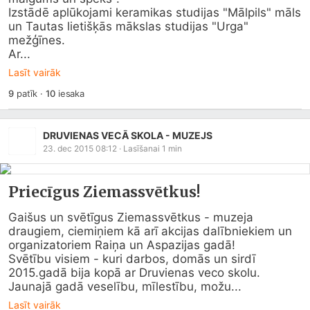
Izstādē aplūkojami keramikas studijas "Mālpils" māls 
un Tautas lietišķās mākslas studijas "Urga" 
mežģīnes.

Ar...
Lasīt vairāk
9
patīk
·
10
iesaka
DRUVIENAS VECĀ SKOLA - MUZEJS
23. dec 2015 08:12
· Lasīšanai
1
min
Priecīgus Ziemassvētkus!
Gaišus un svētīgus Ziemassvētkus - muzeja 
draugiem, ciemiņiem kā arī akcijas dalībniekiem un 
organizatoriem Raiņa un Aspazijas gadā!

Svētību visiem - kuri darbos, domās un sirdī 
2015.gadā bija kopā ar Druvienas veco skolu.

Jaunajā gadā veselību, mīlestību, možu...
Lasīt vairāk