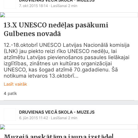
7. okt 2015 18:14
· Lasīšanai
2
min
13.X UNESCO nedēļas pasākumi
Gulbenes novadā
12.-18.oktobrī UNESCO Latvijas Nacionālā komisija 
(LNK) jau piekto reizi rīko UNESCO nedēļu, lai 
atzīmētu Latvijas pievienošanos pasaules lielākajai 
izglītības, zinātnes un kultūras organizācijai 
UNESCO, kas šogad atzīmē 70.gadadienu. Šā 
notikuma ietvaros 13.oktobrī...
Lasīt vairāk
4
patīk
DRUVIENAS VECĀ SKOLA - MUZEJS
6. jūn 2015 11:42
· Lasīšanai
2
min
Muzejā apskātāma jauna izstāde!