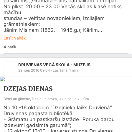
pasākums ,,Grāmata – tilts pāri laikam un telpai”.

No plkst. 20.00 – 23.00 Vecās skolas klasē notiks 
mācību

stundas – veltītas novadniekiem, izcilajiem 
grāmatniekiem:

Jānim Misiņam (1862. – 1945.g.); Kārlim...
Lasīt vairāk
4
patīk
DRUVIENAS VECĀ SKOLA - MUZEJS
29. sep 2016 09:04
· Lasīšanai
1
min
DZEJAS DIENAS
Bērni un ģimene, Dzeja un proza, Izklaide un kultūra
No 10.-16.oktobrim "Dzejnieka laiks Druvienā" 

Druvienas pagasta bibliotēkā:

- Grāmatu un pastkaršu izstāde "Poruka darbu 
izdevumi gadsimta garumā";

- 12.oktobrī 13:00 - karjeras stunda Druvienas 