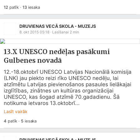
12
patīk
·
13
iesaka
DRUVIENAS VECĀ SKOLA - MUZEJS
8. okt 2015 05:18
· Lasīšanai
2
min
13.X UNESCO nedēļas pasākumi
Gulbenes novadā
12.-18.oktobrī UNESCO Latvijas Nacionālā komisija 
(LNK) jau piekto reizi rīko UNESCO nedēļu, lai 
atzīmētu Latvijas pievienošanos pasaules lielākajai 
izglītības, zinātnes un kultūras organizācijai 
UNESCO, kas šogad atzīmē 70.gadadienu. Šā 
notikuma ietvaros 13.oktobrī...
Lasīt vairāk
4
patīk
·
5
iesaka
DRUVIENAS VECĀ SKOLA - MUZEJS