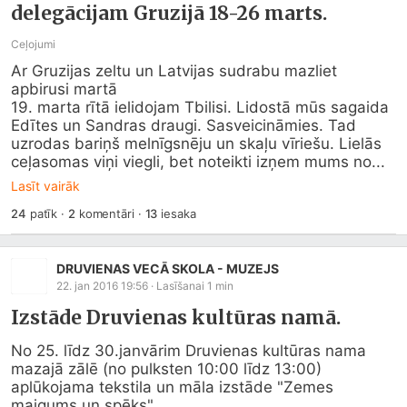
delegācijam Gruzijā 18-26 marts.
Ceļojumi
Ar Gruzijas zeltu un Latvijas sudrabu mazliet 
apbirusi martā

19. marta rītā ielidojam Tbilisi. Lidostā mūs sagaida 
Edītes un Sandras draugi. Sasveicināmies. Tad 
uzrodas bariņš melnīgsnēju un skaļu vīriešu. Lielās 
ceļasomas viņi viegli, bet noteikti izņem mums no...
Lasīt vairāk
24
patīk
·
2
komentāri
·
13
iesaka
DRUVIENAS VECĀ SKOLA - MUZEJS
22. jan 2016 19:56
· Lasīšanai
1
min
Izstāde Druvienas kultūras namā.
No 25. līdz 30.janvārim Druvienas kultūras nama 
mazajā zālē (no pulksten 10:00 līdz 13:00) 
aplūkojama tekstila un māla izstāde "Zemes 
maigums un spēks". 
