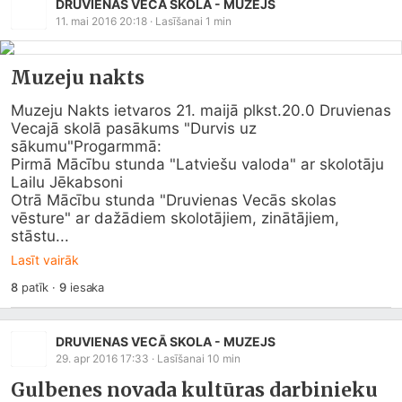
DRUVIENAS VECĀ SKOLA - MUZEJS
11. mai 2016 20:18
· Lasīšanai
1
min
Muzeju nakts
Muzeju Nakts ietvaros 21. maijā plkst.20.0 Druvienas 
Vecajā skolā pasākums "Durvis uz 
sākumu"Progarmmā:

Pirmā Mācību stunda "Latviešu valoda" ar skolotāju 
Lailu Jēkabsoni

Otrā Mācību stunda "Druvienas Vecās skolas 
vēsture" ar dažādiem skolotājiem, zinātājiem, 
stāstu...
Lasīt vairāk
8
patīk
·
9
iesaka
DRUVIENAS VECĀ SKOLA - MUZEJS
29. apr 2016 17:33
· Lasīšanai
10
min
Gulbenes novada kultūras darbinieku