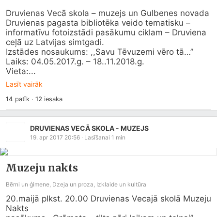
Druvienas Vecā skola – muzejs un Gulbenes novada 
Druvienas pagasta bibliotēka veido tematisku – 
informatīvu fotoizstādi pasākumu ciklam – Druviena 
ceļā uz Latvijas simtgadi.

Izstādes nosaukums: ,,Savu Tēvuzemi vēro tā…”

Laiks: 04.05.2017.g. – 18..11.2018.g.

Vieta:...
Lasīt vairāk
14
patīk
·
12
iesaka
DRUVIENAS VECĀ SKOLA - MUZEJS
19. apr 2017 20:56
· Lasīšanai
1
min
Muzeju nakts
Bērni un ģimene, Dzeja un proza, Izklaide un kultūra
20.maijā plkst. 20.00 Druvienas Vecajā skolā Muzeju 
Nakts
