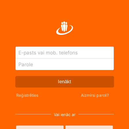
E-pasts vai mob. telefons
Parole
Ienākt
Reģistrēties
Aizmirsi paroli?
Vai ienāc ar