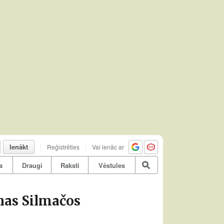
Ienākt
Reģistrēties
Vai ienāc ar
a
Draugi
Raksti
Vēstules
nas Silmačos