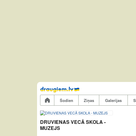
Pāriet
uz
saturu
Šodien
Ziņas
Galerijas
S
DRUVIENAS VECĀ SKOLA -
MUZEJS