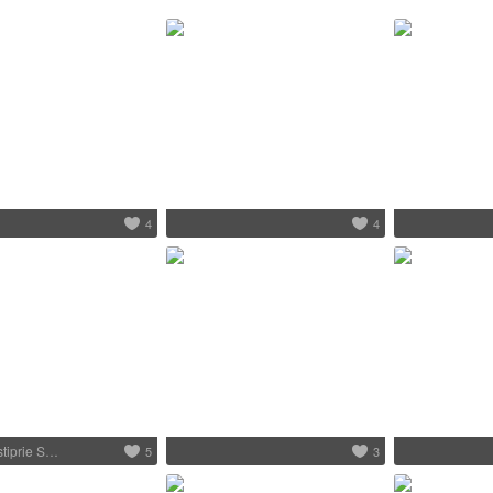
4
4
 stiprie S…
5
3