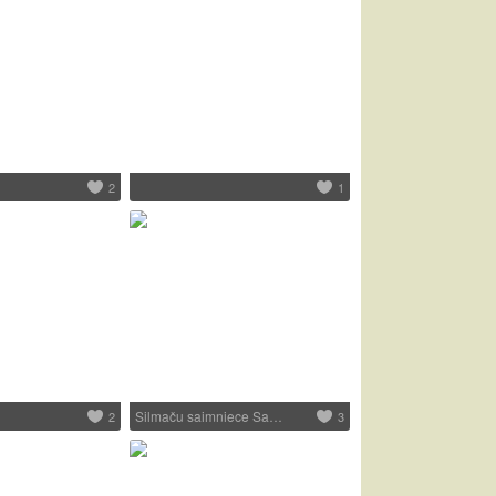
2
1
Silmaču saimniece Sa…
2
3