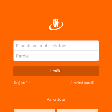
E-pasts vai mob. telefons
Parole
Ienākt
Reģistrēties
Aizmirsi paroli?
Vai ienāc ar