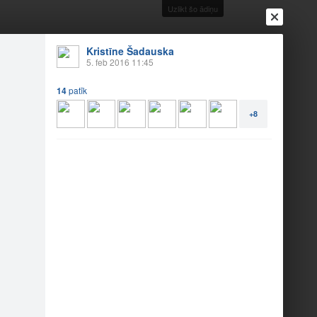
Uzlikt šo ādiņu
Kristīne Šadauska
5. feb 2016 11:45
14
patīk
Ienākt
Reģistrēties
Vai ienāc ar
+8
a
Draugi
Raksti
Vēstules