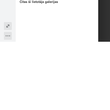
Citas šī lietotāja galerijas
3
8
5
12