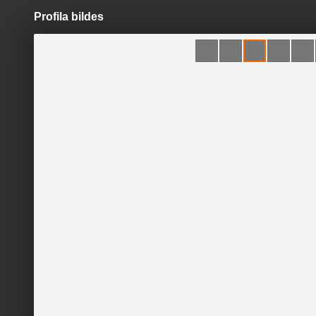
Profila bildes
Pāriet
uz
saturu
Šodien
Ziņas
Galerijas
S