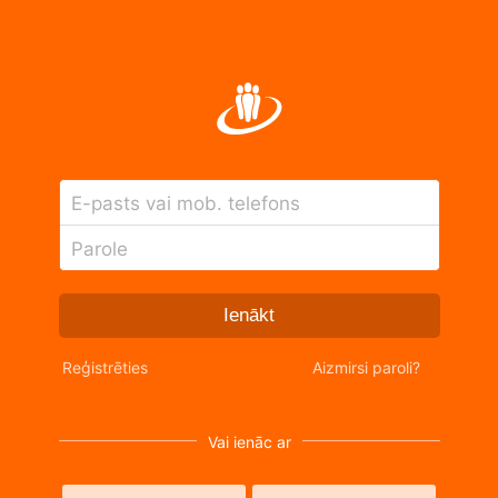
E-pasts vai mob. telefons
Parole
Ienākt
Reģistrēties
Aizmirsi paroli?
Vai ienāc ar