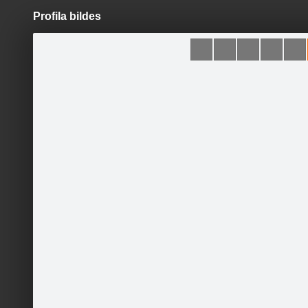
Profila bildes
Pāriet
uz
saturu
Šodien
Ziņas
Galerijas
S