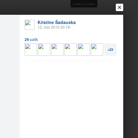
Uzlikt šo ādiņu
Kristīne Šadauska
12. mai 2015 20:18
29
patīk
Ienākt
Reģistrēties
Vai ienāc ar
+23
a
Draugi
Raksti
Vēstules