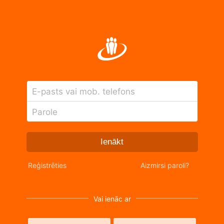
E-pasts vai mob. telefons
Parole
Ienākt
Reģistrēties
Aizmirsi paroli?
Vai ienāc ar