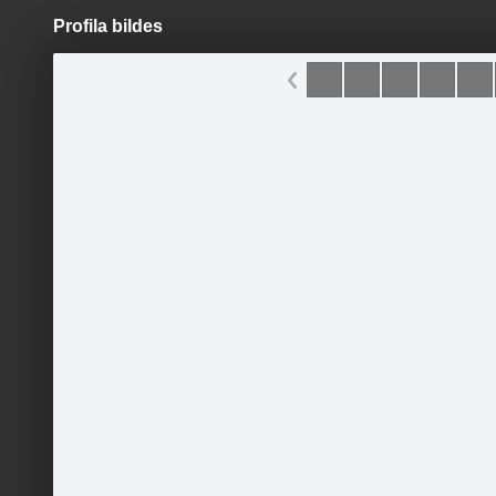
Profila bildes
Pāriet
uz
saturu
Šodien
Ziņas
Galerijas
S