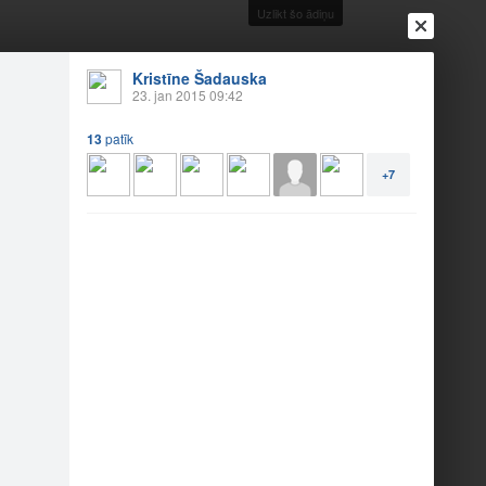
Uzlikt šo ādiņu
Kristīne Šadauska
23. jan 2015 09:42
13
patīk
Ienākt
Reģistrēties
Vai ienāc ar
+7
a
Draugi
Raksti
Vēstules