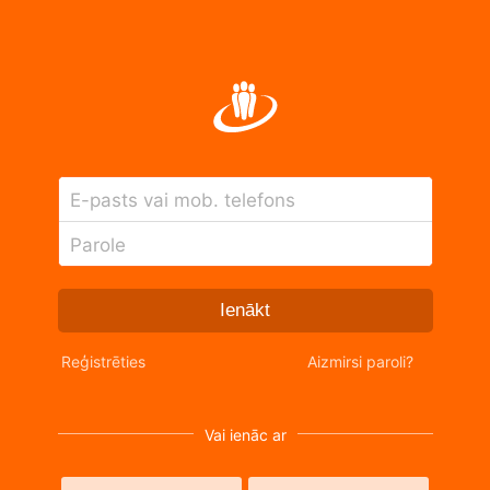
E-pasts vai mob. telefons
Parole
Ienākt
Reģistrēties
Aizmirsi paroli?
Vai ienāc ar