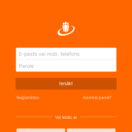
E-pasts vai mob. telefons
Parole
Ienākt
Reģistrēties
Aizmirsi paroli?
Vai ienāc ar