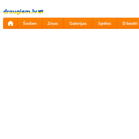
Pāriet
uz
saturu
Šodien
Ziņas
Galerijas
Spēles
D-biedri