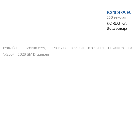
KordbikA.e
166
sekotāji
KORDBIKA — Ep
Beta versija - 
Iepazīšanās
Mobilā versija
Palīdzība
Kontakti
Noteikumi
Privātums
Pa
© 2004 - 2026 SIA Draugiem