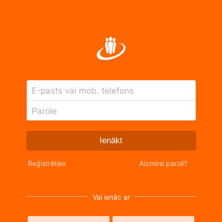
E-pasts vai mob. telefons
Parole
Ienākt
Reģistrēties
Aizmirsi paroli?
Vai ienāc ar