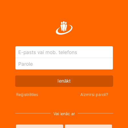
E-pasts vai mob. telefons
Parole
Ienākt
Reģistrēties
Aizmirsi paroli?
Vai ienāc ar