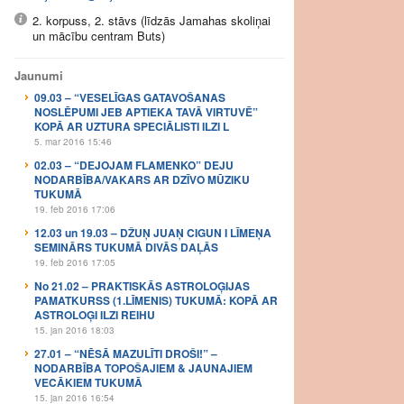
2. korpuss, 2. stāvs (līdzās Jamahas skoliņai
un mācību centram Buts)
Jaunumi
09.03 – “VESELĪGAS GATAVOŠANAS
NOSLĒPUMI JEB APTIEKA TAVĀ VIRTUVĒ”
KOPĀ AR UZTURA SPECIĀLISTI ILZI L
5. mar 2016 15:46
02.03 – “DEJOJAM FLAMENKO” DEJU
NODARBĪBA/VAKARS AR DZĪVO MŪZIKU
TUKUMĀ
19. feb 2016 17:06
12.03 un 19.03 – DŽUŅ JUAŅ CIGUN I LĪMEŅA
SEMINĀRS TUKUMĀ DIVĀS DAĻĀS
19. feb 2016 17:05
No 21.02 – PRAKTISKĀS ASTROLOĢIJAS
PAMATKURSS (1.LĪMENIS) TUKUMĀ: KOPĀ AR
ASTROLOĢI ILZI REIHU
15. jan 2016 18:03
27.01 – “NĒSĀ MAZULĪTI DROŠI!” –
NODARBĪBA TOPOŠAJIEM & JAUNAJIEM
VECĀKIEM TUKUMĀ
15. jan 2016 16:54