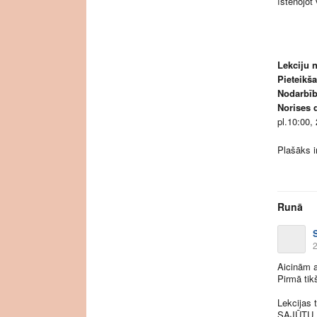
īstenojot
Lekciju n
Pieteikš
Nodarbīb
Norises 
pl.10:00,
Plašāks i
Runā
2
Aicinām 
Pirmā tik
Lekcijas 
SAJŪTU L