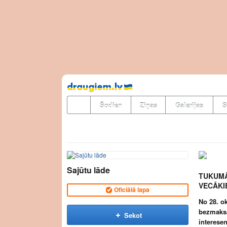
Pāriet
uz
saturu
Šodien
Ziņas
Galerijas
S
Sajūtu lāde
TUKUMĀ
VECĀKI
Oficiālā lapa
No 28. o
bezmaksa
Sekot
interesen