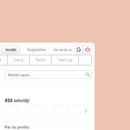
Ienākt
Reģistrēties
Vai ienāc ar
a
Draugi
Raksti
Vēstules
433
sekotāji
Par šo profilu