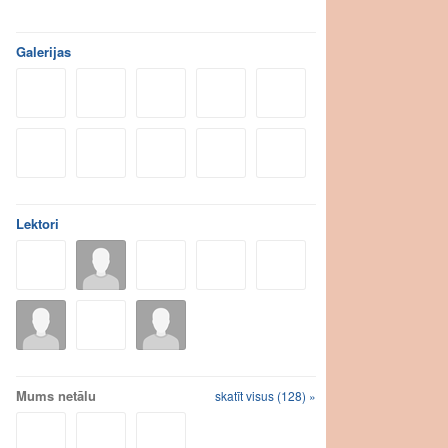
Galerijas
Lektori
Mums netālu
skatīt visus (128) »