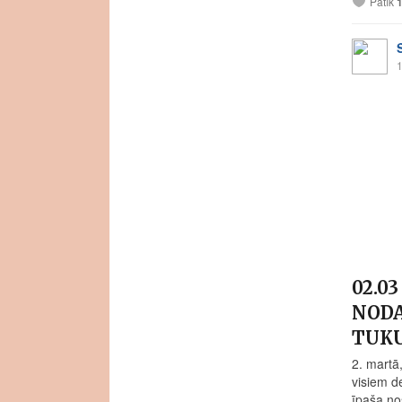
Patīk
1
02.0
NODA
TUK
2. martā
visiem d
īpaša no