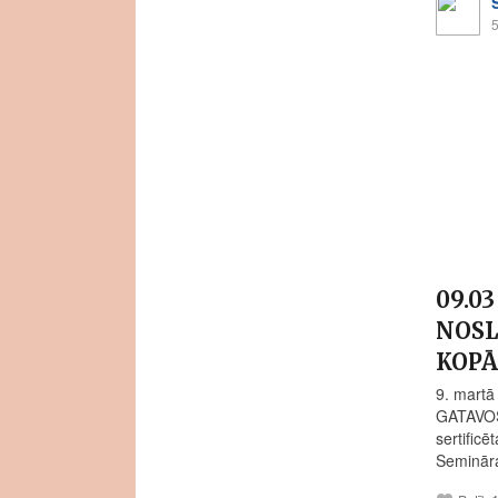
5
09.0
NOSL
KOPĀ
9. martā
GATAVOŠ
sertificē
Semināra 