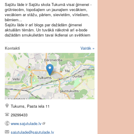
Sajūtu lāde ir Sajūtu skola Tukumā visai ģimenei -
grūtniecēm, topošajiem un jaunajiem vecākiem,
vecākiem ar stāžu, pāriem, sievietēm, vīriešiem,
bērniem...
Sajūtu lāde ir arī blogs par dažādām ģimenei
aktuālām tēmām. Un tuvākā nākotnē arī e-bode
dažādām smukulietām tavai ikdienai un svētkiem
Kontakti
Vairāk »
Tukums, Pasta iela 11
29299433
www.sajutulade.lv
sajutulade@sajutulade.lv