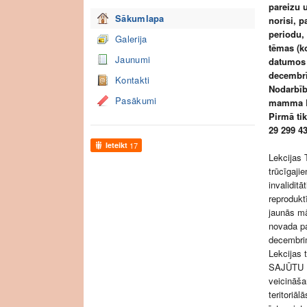
pareizu 
Sākumlapa
norisi, 
periodu,
Galerija
tēmas (ko
Jaunumi
datumos 
decembrī
Kontakti
Nodarbīb
Pasākumi
mamma R
Pirmā tik
29 299 4
Ieteikt
17
Lekcijas
trūcīgaji
invalidit
reprodukt
jaunās mā
novada pa
decembri
Lekcijas 
SAJŪTU LĀ
veicināša
teritoriā