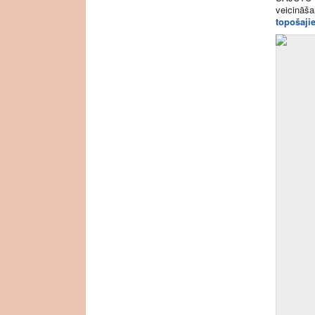
veicināšan
topošaji