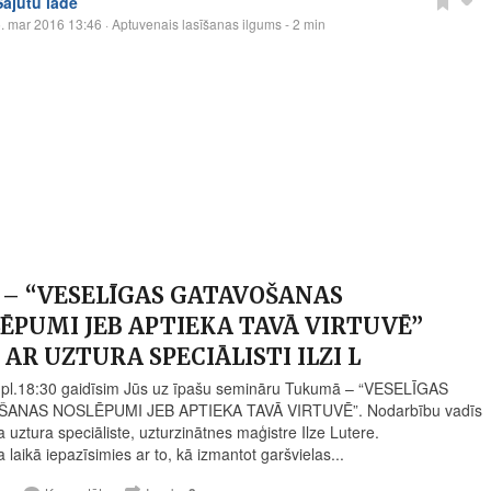
Sajūtu lāde
. mar 2016 13:46
· Aptuvenais lasīšanas ilgums - 2 min
3 – “VESELĪGAS GATAVOŠANAS
ĒPUMI JEB APTIEKA TAVĀ VIRTUVĒ”
 AR UZTURA SPECIĀLISTI ILZI L
 pl.18:30 gaidīsim Jūs uz īpašu semināru Tukumā – “VESELĪGAS
ANAS NOSLĒPUMI JEB APTIEKA TAVĀ VIRTUVĒ”. Nodarbību vadīs
ta uztura speciāliste, uzturzinātnes maģistre Ilze Lutere.
laikā iepazīsimies ar to, kā izmantot garšvielas...