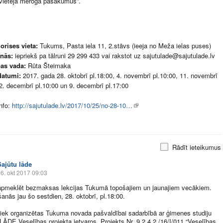
 vietēja mēroga pasākumus”.
orises vieta:
Tukums, Pasta iela 11, 2.stāvs (ieeja no Meža ielas puses)
anās:
iepriekš pa tālruni 29 299 433 vai rakstot uz sajutulade@sajutulade.lv
as vada:
Rūta Šteimaka
datumi:
2017. gada 28. oktobrī pl.18:00, 4. novembrī pl.10:00, 11. novembrī
 2. decembrī pl.10:00 un 9. decembrī pl.17:00
nfo:
http://sajutulade.lv/2017/10/25/no-28-10…
Rādīt ieteikumus
Sajūtu lāde
6. okt 2017 09:03
apmeklēt bezmaksas lekcijas Tukumā topošajiem un jaunajiem vecākiem.
šanās jau šo sestdien, 28. oktobrī, pl.18:00.
tiek organizētas Tukuma novada pašvaldībai sadarbībā ar ģimenes studiju
ĀDE Veselības projekta ietvaros. Projekts Nr.
9.2.4.2
./16/I/011 “Veselības