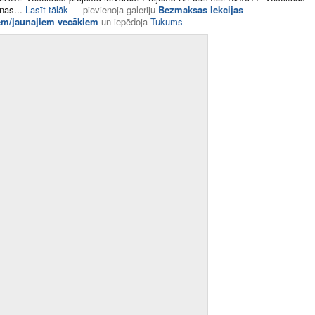
as​...
Lasīt tālāk
—
pievienoja galeriju
Bezmaksas lekcijas
em/jaunajiem vecākiem
un
iepēdoja
Tukums