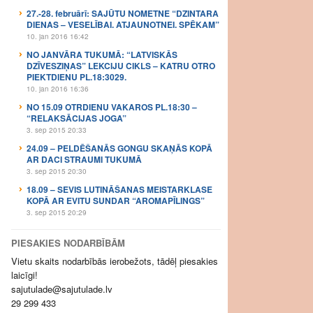
27.-28. februārī: SAJŪTU NOMETNE “DZINTARA
DIENAS – VESELĪBAI. ATJAUNOTNEI. SPĒKAM”
10. jan 2016 16:42
NO JANVĀRA TUKUMĀ: “LATVISKĀS
DZĪVESZIŅAS” LEKCIJU CIKLS – KATRU OTRO
PIEKTDIENU PL.18:3029.
10. jan 2016 16:36
NO 15.09 OTRDIENU VAKAROS PL.18:30 –
“RELAKSĀCIJAS JOGA”
3. sep 2015 20:33
24.09 – PELDĒŠANĀS GONGU SKAŅĀS KOPĀ
AR DACI STRAUMI TUKUMĀ
3. sep 2015 20:30
18.09 – SEVIS LUTINĀŠANAS MEISTARKLASE
KOPĀ AR EVITU SUNDAR “AROMAPĪLINGS”
3. sep 2015 20:29
PIESAKIES NODARBĪBĀM
Vietu skaits nodarbībās ierobežots, tādēļ piesakies
laicīgi!
sajutulade@sajutulade.lv
29 299 433