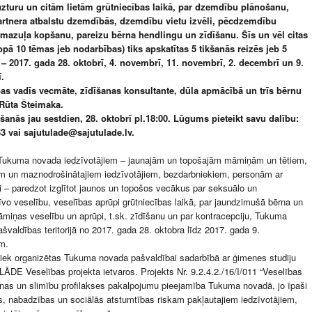
uzturu un citām lietām grūtniecības laikā, par dzemdību plānošanu,
partnera atbalstu dzemdībās, dzemdību vietu izvēli, pēcdzemdību
 mazuļa kopšanu, pareizu bērna hendlingu un zīdīšanu. Šīs un vēl citas
pā 10 tēmas jeb nodarbības) tiks apskatītas 5 tikšanās reizēs jeb 5
– 2017. gada 28. oktobrī, 4. novembrī, 11. novembrī, 2. decembrī un 9.
.
as vadīs vecmāte, zīdīšanas konsultante, dūla apmācībā un trīs bērnu
ūta Šteimaka.
šanās jau sestdien, 28. oktobrī pl.18:00. Lūgums pieteikt savu dalību:
33 vai sajutulade@sajutulade.lv.
 Tukuma novada iedzīvotājiem – jaunajām un topošajām māmiņām un tētiem,
em un maznodrošinātajiem iedzīvotājiem, bezdarbniekiem, personām ar
āti – paredzot izglītot jaunos un topošos vecākus par seksuālo un
īvo veselību, veselības aprūpi grūtniecības laikā, par jaundzimušā bērna un
miņas veselību un aprūpi, t.sk. zīdīšanu un par kontracepciju, Tukuma
švaldības teritorijā no 2017. gada 28. oktobra līdz 2017. gada 9.
m.
tiek organizētas Tukuma novada pašvaldībai sadarbībā ar ģimenes studiju
DE Veselības projekta ietvaros. Projekts Nr. 9.2.4.2./16/I/011 “Veselības
nas un slimību profilakses pakalpojumu pieejamība Tukuma novadā, jo īpaši
lās, nabadzības un sociālās atstumtības riskam pakļautajiem iedzīvotājiem,