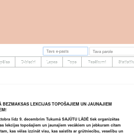
pēles
D-biedri
Lapas
Tops
Pasākumi
Statistik
 BEZMAKSAS LEKCIJAS TOPOŠAJIEM UN JAUNAJIEM
EM!
ktobra līdz 9. decembrim Tukumā SAJŪTU LĀDĒ tiek organizētas
s lekcijas topošajiem un jaunajiem vecākiem un jebkuram citam
tam, kas vēlas izzināt visu, kas saistīts ar grūtniecību, veselību un