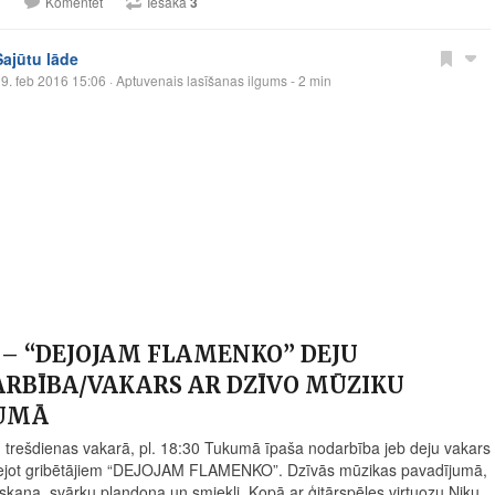
1
Komentēt
Iesaka
3
Sajūtu lāde
9. feb 2016 15:06
· Aptuvenais lasīšanas ilgums - 2 min
3 – “DEJOJAM FLAMENKO” DEJU
RBĪBA/VAKARS AR DZĪVO MŪZIKU
UMĀ
, trešdienas vakarā, pl. 18:30 Tukumā īpaša nodarbība jeb deju vakars
ejot gribētājiem “DEJOJAM FLAMENKO”. Dzīvās mūzikas pavadījumā,
skaņa, svārku plandoņa un smiekli. Kopā ar ģitārspēles virtuozu Niku