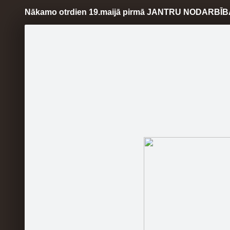
Nākamo otrdien 19.maijā pirmā JANTRU NODARBĪB
Pāriet
uz
saturu
Šodien
Ziņas
Galerijas
S
Sajūtu lāde
Oficiālā lapa
Jau nāka
jantras,
Sekot
info: ht
Pieteikš
Sākumlapa
Galerija