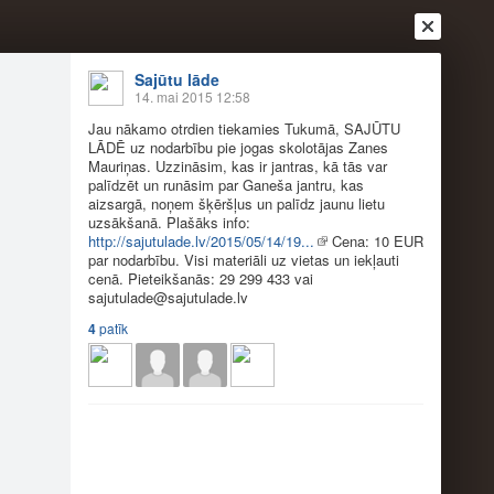
Sajūtu lāde
14. mai 2015 12:58
Jau nākamo otrdien tiekamies Tukumā, SAJŪTU
LĀDĒ uz nodarbību pie jogas skolotājas Zanes
Mauriņas. Uzzināsim, kas ir jantras, kā tās var
palīdzēt un runāsim par Ganeša jantru, kas
Ienākt
Reģistrēties
Vai ienāc ar
aizsargā, noņem šķēršļus un palīdz jaunu lietu
uzsākšanā. Plašāks info:
a
Draugi
Raksti
Vēstules
http://sajutulade.lv/2015/05/14/19...
Cena: 10 EUR
par nodarbību. Visi materiāli uz vietas un iekļauti
cenā. Pieteikšanās: 29 299 433 vai
sajutulade@
sajutulade.lv
 JANTRU NODARBĪBA!
4
patīk
olotājas Zanes Mauriņas. Uzzināsim, kas ir
 šķēršļus un palīdz jaunu lietu uzsākšanā. Plašāks
 materiāli uz vietas un iekļauti cenā.