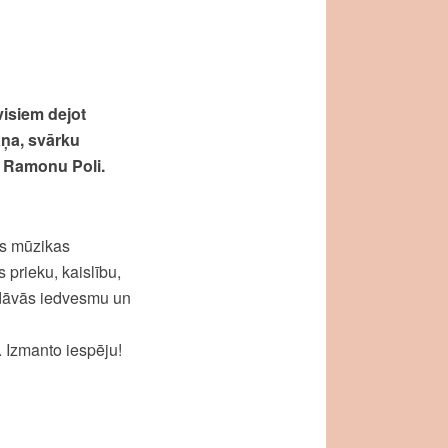
visiem dejot
ņa, svārku
u Ramonu Poli.
ās mūzikas
prieku, kaislību,
u dāvās iedvesmu un
. Izmanto iespēju!