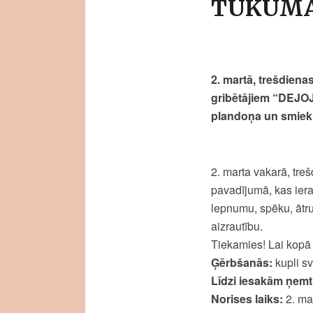
TUKUM
2. martā, trešdiena
gribētājiem “DEJO
plandoņa un smiekl
2. marta vakarā, tre
pavadījumā, kas iera
lepnumu, spēku, ātru
aizrautību.
Tiekamies! Lai kopā p
Ģērbšanās:
kupli sv
Līdzi iesakām ņemt
Norises laiks:
2. mar