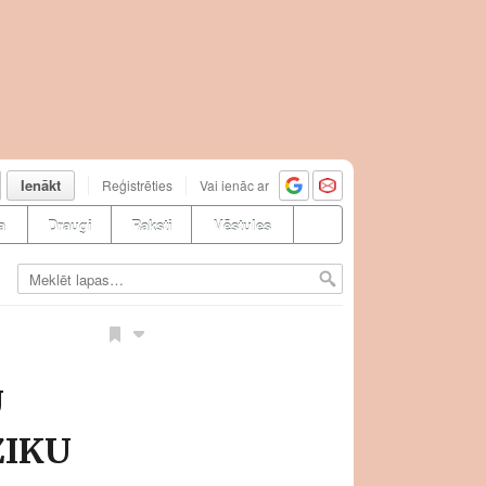
Ienākt
Reģistrēties
Vai ienāc ar
a
Draugi
Raksti
Vēstules
U
ZIKU