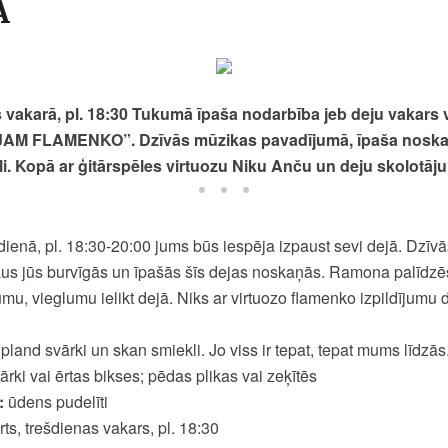
Ā
s vakarā, pl. 18:30 Tukumā īpaša nodarbība jeb deju vakars 
JAM FLAMENKO”. Dzīvās mūzikas pavadījumā, īpaša noska
i. Kopā ar ģitārspēles virtuozu Niku Anču un deju skolotāj
šdienā, pl. 18:30-20:00 jums būs iespēja izpaust sevi dejā. Dzīv
us jūs burvīgās un īpašās šīs dejas noskaņās. Ramona palīdzēs 
mu, vieglumu ielikt dejā. Niks ar virtuozo flamenko izpildījum
land svārki un skan smiekli. Jo viss ir tepat, tepat mums līdzās
ārki vai ērtas bikses; pēdas plikas vai zeķītēs
:
ūdens pudelīti
ts, trešdienas vakars, pl. 18:30