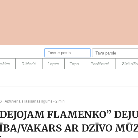
pēles
D-biedri
Lapas
Tops
Pasākumi
Statistik
06
· Aptuvenais lasīšanas ilgums - 2 min
 “DEJOJAM FLAMENKO” DEJ
BA/VAKARS AR DZĪVO MŪ