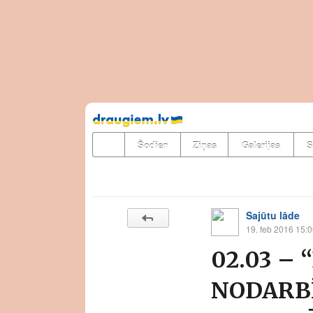
Pāriet
uz
saturu
Šodien
Ziņas
Galerijas
S
Sajūtu lāde
19. feb 2016 15:
02.03 –
NODARBĪ