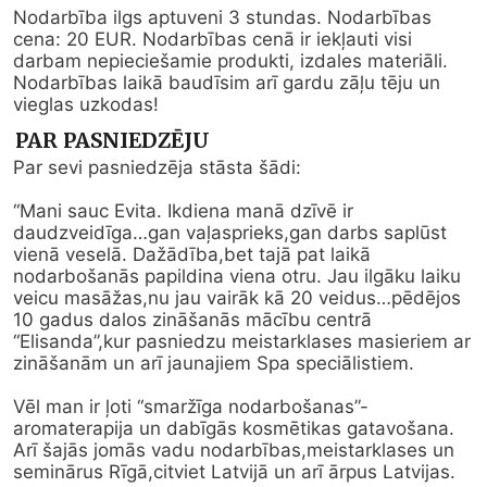
Nodarbība ilgs aptuveni 3 stundas. Nodarbības 
cena: 20 EUR. Nodarbības cenā ir iekļauti visi 
darbam nepieciešamie produkti, izdales materiāli. 
Nodarbības laikā baudīsim arī gardu zāļu tēju un 
vieglas uzkodas!
PAR PASNIEDZĒJU
Par sevi pasniedzēja stāsta šādi:

“Mani sauc Evita. Ikdiena manā dzīvē ir 
daudzveidīga…gan vaļasprieks,gan darbs saplūst 
vienā veselā. Dažādība,bet tajā pat laikā 
nodarbošanās papildina viena otru. Jau ilgāku laiku 
veicu masāžas,nu jau vairāk kā 20 veidus…pēdējos 
10 gadus dalos zināšanās mācību centrā 
“Elisanda”,kur pasniedzu meistarklases masieriem ar 
zināšanām un arī jaunajiem Spa speciālistiem.

Vēl man ir ļoti “smaržīga nodarbošanas”- 
aromaterapija un dabīgās kosmētikas gatavošana. 
Arī šajās jomās vadu nodarbības,meistarklases un 
seminārus Rīgā,citviet Latvijā un arī ārpus Latvijas.
