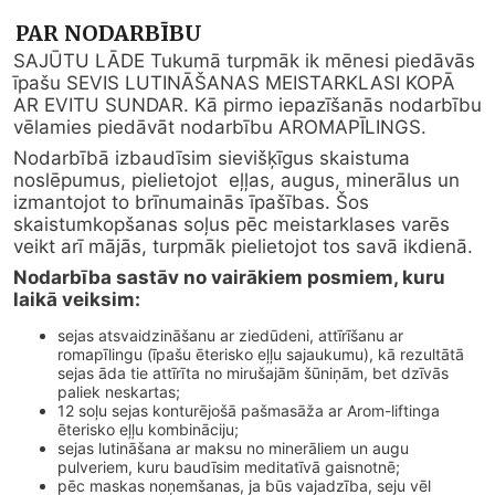
PAR NODARBĪBU
SAJŪTU LĀDE Tukumā turpmāk ik mēnesi piedāvās 
īpašu SEVIS LUTINĀŠANAS MEISTARKLASI KOPĀ 
AR EVITU SUNDAR. Kā pirmo iepazīšanās nodarbību 
vēlamies piedāvāt nodarbību AROMAPĪLINGS.
Nodarbībā izbaudīsim sievišķīgus skaistuma 
noslēpumus, pielietojot  eļļas, augus, minerālus un 
izmantojot to brīnumainās īpašības. Šos 
skaistumkopšanas soļus pēc meistarklases varēs 
veikt arī mājās, turpmāk pielietojot tos savā ikdienā.
Nodarbība sastāv no vairākiem posmiem, kuru 
laikā veiksim:
sejas atsvaidzināšanu ar ziedūdeni, attīrīšanu ar
romapīlingu (īpašu ēterisko eļļu sajaukumu), kā rezultātā
sejas āda tie attīrīta no mirušajām šūniņām, bet dzīvās
paliek neskartas;
12 soļu sejas konturējošā pašmasāža ar Arom-liftinga
ēterisko eļļu kombināciju;
sejas lutināšana ar maksu no minerāliem un augu
pulveriem, kuru baudīsim meditatīvā gaisnotnē;
pēc maskas noņemšanas, ja būs vajadzība, seju vēl