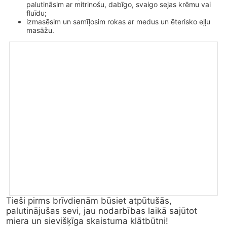
palutināsim ar mitrinošu, dabīgo, svaigo sejas krēmu vai
fluīdu;
izmasēsim un samīļosim rokas ar medus un ēterisko eļļu
masāžu.
Tieši pirms brīvdienām būsiet atpūtušās, 
palutinājušas sevi, jau nodarbības laikā sajūtot 
miera un sievišķīga skaistuma klātbūtni!