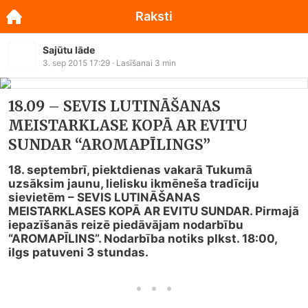
Raksti
Sajūtu lāde
3. sep 2015 17:29
· Lasīšanai
3
min
18.09 – SEVIS LUTINĀŠANAS
MEISTARKLASE KOPĀ AR EVITU
SUNDAR “AROMAPĪLINGS”
18. septembrī, piektdienas vakarā Tukumā 
uzsāksim jaunu, lielisku ikmēneša tradīciju 
sievietēm – SEVIS LUTINĀŠANAS 
MEISTARKLASES KOPĀ AR EVITU SUNDAR. Pirmajā 
iepazīšanās reizē piedāvājam nodarbību 
“AROMAPĪLINS”. Nodarbība notiks plkst. 18:00, 
ilgs patuveni 3 stundas.