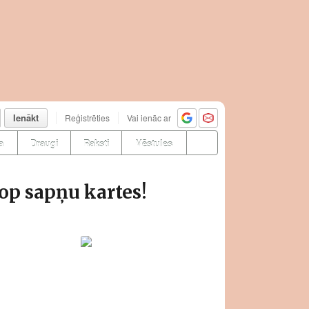
Ienākt
Reģistrēties
Vai ienāc ar
a
Draugi
Raksti
Vēstules
op sapņu kartes!