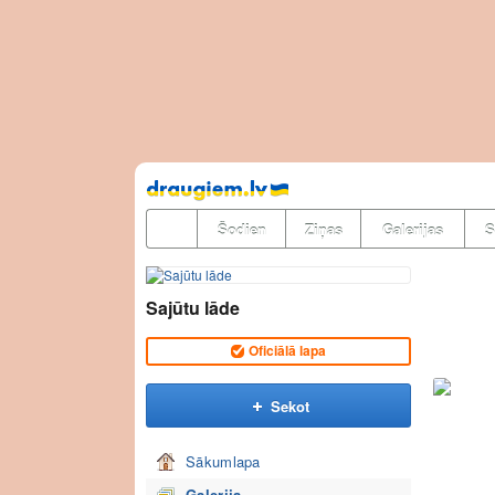
Pāriet
uz
saturu
Šodien
Ziņas
Galerijas
S
Sajūtu lāde
Oficiālā lapa
Sekot
Sākumlapa
Galerija