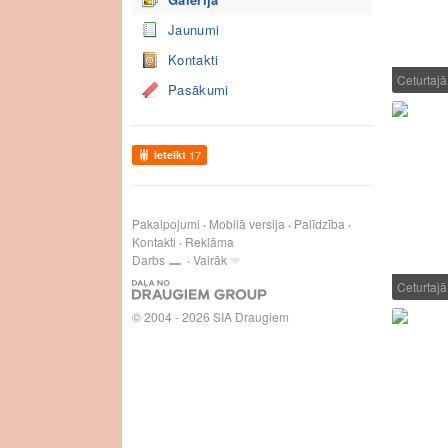
Jaunumi
Kontakti
Ceturtaj
Pasākumi
Ieteikt
17
Pakalpojumi
Mobilā versija
Palīdzība
Kontakti
Reklāma
Darbs
Vairāk
Ceturtaj
© 2004 - 2026 SIA Draugiem