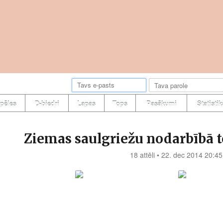
pēles
D-biedri
Lapas
Tops
Pasākumi
Statistik
Ziemas saulgriežu nodarbībā t
18 attēli • 22. dec 2014 20:45