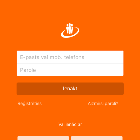
E-pasts vai mob. telefons
Parole
Ienākt
Reģistrēties
Aizmirsi paroli?
Vai ienāc ar