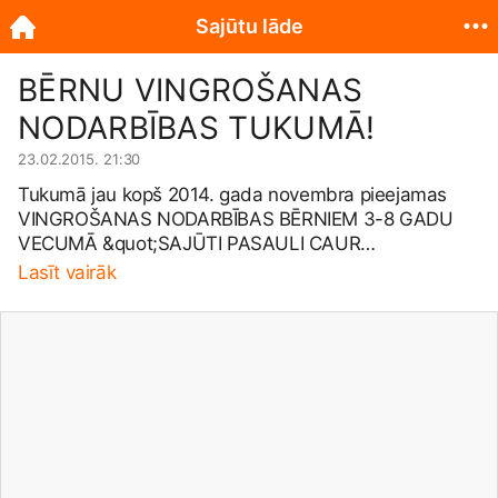
Sajūtu lāde
BĒRNU VINGROŠANAS
NODARBĪBAS TUKUMĀ!
23.02.2015. 21:30
Tukumā jau kopš 2014. gada novembra pieejamas
VINGROŠANAS NODARBĪBAS BĒRNIEM 3-8 GADU
VECUMĀ &quot;SAJŪTI PASAULI CAUR
KUSTĪBĀM&quot;. Fizioterapeites Baibas Loginas
Lasīt vairāk
(Rehabilitācijas centrs &quot;Vaivari&quot
😉
vadībā n