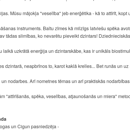
jas. Mūsu mājokļa "veselība" jeb enerģētika - kā to attīrīt, kopt un
ināšanas instruments. Baltu zīmes kā milzīgs latviešu spēka avot
av tādas slimības, ko nevarētu pieveikt dzintars! Dziednieciskā
 laikā uzkrātā enerģija un dzintarskābe, kas ir unikāls biostim
es dzintarā, neapbrīnos to, karot kaklā krelles... Bet runās un u
 un nodarbes. Arī nometnes tēmas un arī praktiskās nodarbības v
m "attīrīšanās, spēka, veselības, atjaunošanās un miera" meto
nda
ogas un Cigun pasniedzēja -