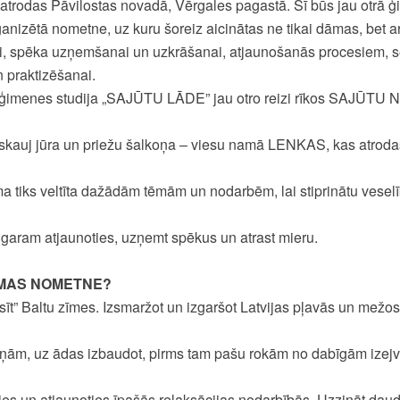
rodas Pāvilostas novadā, Vērgales pagastā. Šī būs jau otrā ģ
izētā nometne, uz kuru šoreiz aicinātas ne tikai dāmas, bet a
ai, spēka uzņemšanai un uzkrāšanai, atjaunošanās procesiem, s
n praktizēšanai.
ģimenes studija „SAJŪTU LĀDE” jau otro reizi rīkos SAJŪTU 
ieskauj jūra un priežu šalkoņa – viesu namā LENKAS, kas atrod
 tiks veltīta dažādām tēmām un nodarbēm, lai stiprinātu vesel
aram atjaunoties, uzņemt spēkus un atrast mieru.
IEMAS NOMETNE?
lasīt” Baltu zīmes. Izsmaržot un izgaršot Latvijas pļavās un mežos
otiņām, uz ādas izbaudot, pirms tam pašu rokām no dabīgām izej
sties un atjaunoties īpašās relaksācijas nodarbībās. Uzzināt dau