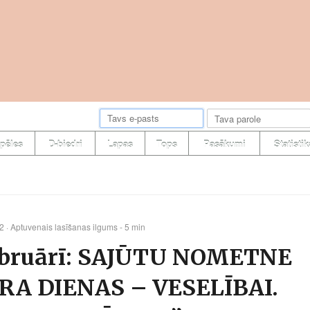
pēles
D-biedri
Lapas
Tops
Pasākumi
Statistik
42
· Aptuvenais lasīšanas ilgums - 5 min
februārī: SAJŪTU NOMETNE
RA DIENAS – VESELĪBAI.