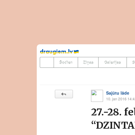
Pāriet
uz
saturu
Šodien
Ziņas
Galerijas
S
Sajūtu lāde
10. jan 2016 14:
27.-28. 
“DZINTA