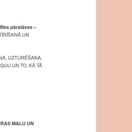
lītes pārstāves –
TĪRĪŠANĀ UN
ANA, UZTURĒŠANA,
IJU UN TO, KĀ TĀ
ŪRAS MALU UN