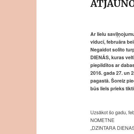
ATJAUNO
Ar lielu saviļņoj
viducī, februāra be
Negaidot solīto tu
DIENĀS, kuras veltī
piepildītos ar daba
2016. gada 27. un 
pagastā. Šoreiz pie
būs liels prieks t
Uzsākot šo gadu, fe
NOMETNE
„DZINTARA DIENAS –