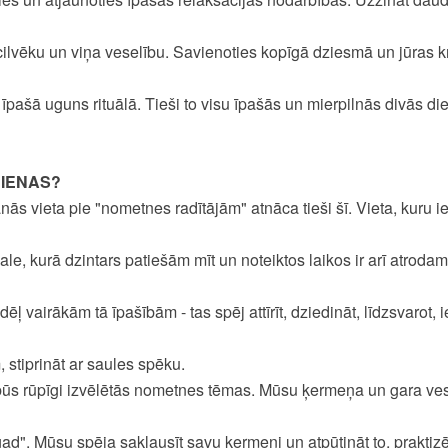
 cilvēku un viņa veselību. Savienoties kopīgā dziesmā un jūras kr
īpašā uguns rituālā. Tieši to visu īpašās un mierpilnās divās di
DIENAS?
anās vieta pie "nometnes radītājām" atnāca tieši šī. Vieta, kuru i
le, kurā dzintars patiešām mīt un noteiktos laikos ir arī atrodam
 dēļ vairākām tā īpašībām - tas spēj attīrīt, dziedināt, līdzsvarot,
stiprināt ar saules spēku.
 būs rūpīgi izvēlētās nometnes tēmas. Mūsu ķermeņa un gara vese
gad". Mūsu spēja saklausīt savu ķermeni un atpūtināt to, praktiz