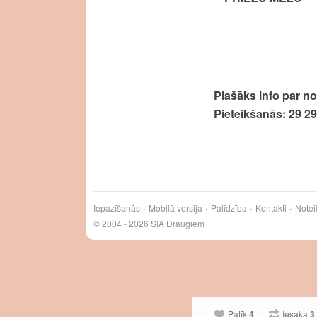
Plašāks info par n
Pieteikšanās: 29 2
Iepazīšanās
Mobilā versija
Palīdzība
Kontakti
Notei
© 2004 - 2026 SIA Draugiem
Patīk
4
Iesaka
3