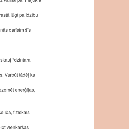
astā lūgt palīdzību
enās darīsim šīs
eskauj "dzintara
s. Varbūt tādēļ ka
 iezemēt enerģijas,
lība, fiziskais
ējot vienkāršas