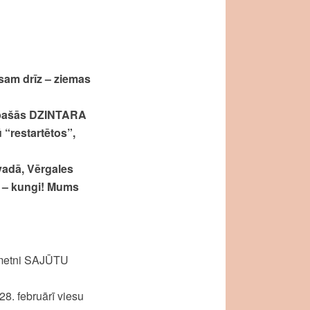
sam drīz – ziemas
 īpašās DZINTARA
 “restartētos”,
vadā, Vērgales
ti – kungi! Mums
nometni SAJŪTU
. februārī viesu