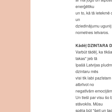
enerģētiku
un to, kā tā ietekmē
un
dziedinājumu ugunij 
nometnes ietvaros.
Kādēļ DZINTARA 
Varbūt tādēļ, ka tikš
takas" jeb tā
īpašā Latvijas pludma
dzintaru mēs
visi tik labi pazīstam
atbrīvot no
negatīvām emocijām, 
Un tieši par visu šo
stāvoklis. Mūsu
spēja būt "šeit un ta