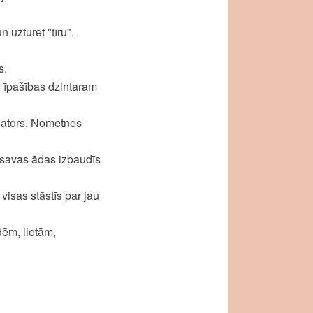
 uzturēt "tīru".
s.
s īpašības dzintaram
ulators. Nometnes
z savas ādas izbaudīs
isas stāstīs par jau
dēm, lietām,