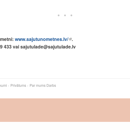
ometni:
www.sajutunometnes.lv/
.
99 433 vai sajutulade@
sajutulade.lv
kumi
Privātums
Par mums
Darbs