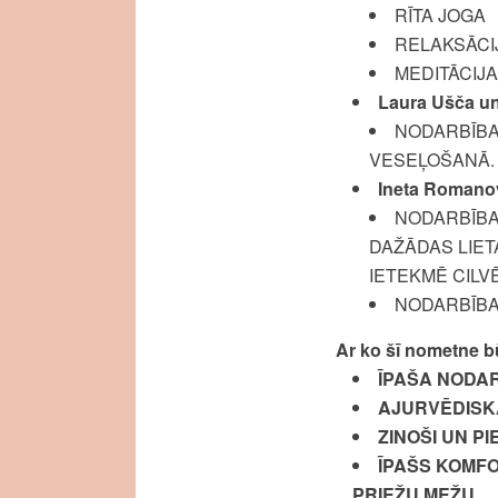
RĪTA JOGA
RELAKSĀCI
MEDITĀCIJ
Laura Ušča un 
NODARBĪBA 
VESEĻOŠANĀ. 
Ineta Romanovs
NODARBĪBA
DAŽĀDAS LIET
IETEKMĒ CILV
NODARBĪBA
Ar ko šī nometne b
ĪPAŠA NODA
AJURVĒDISK
ZINOŠI UN P
ĪPAŠS KOMFO
PRIEŽU MEŽU