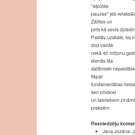
"atpūtas
pauzes" jeb relaksāci
Zālītes un
pirts kā sevis dzied
Pastāv uzskats, ka n
dod vairāk
nekā 40 miljonu gadu
dienās tās
dalībnieki nepeldēsi
tikpat
fundamentālas lietas
sen cilvēcei
un latviešiem zināmā
praksēm.
Pasniedzēju koma
Jana Jozēna: J