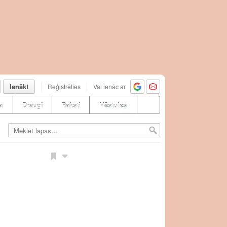
Ienākt
Reģistrēties
Vai ienāc ar
a
Draugi
Raksti
Vēstules