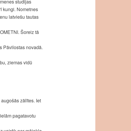
imenes studijas
rī kungi. Nometnes
enu latviešu tautas
NOMETNI. Šoreiz tā
as Pāvilostas novadā.
ību, ziemas vidū
 augošās zālītes. Iet
vielām pagatavotu
dz vairāk par mājokļa