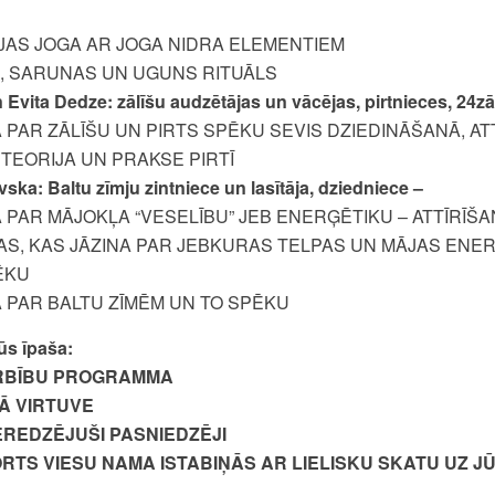
JAS JOGA AR JOGA NIDRA ELEMENTIEM
A, SARUNAS UN UGUNS RITUĀLS
Evita Dedze: zālīšu audzētājas un vācējas, pirtnieces, 24zā
PAR ZĀLĪŠU UN PIRTS SPĒKU SEVIS DZIEDINĀŠANĀ, AT
TEORIJA UN PRAKSE PIRTĪ
ka: Baltu zīmju zintniece un lasītāja, dziedniece –
 PAR MĀJOKĻA “VESELĪBU” JEB ENERĢĒTIKU – ATTĪRĪŠ
AS, KAS JĀZINA PAR JEBKURAS TELPAS UN MĀJAS ENERĢ
ĒKU
 PAR BALTU ZĪMĒM UN TO SPĒKU
ūs īpaša:
RBĪBU PROGRAMMA
Ā VIRTUVE
IEREDZĒJUŠI PASNIEDZĒJI
RTS VIESU NAMA ISTABIŅĀS AR LIELISKU SKATU UZ J