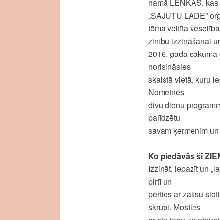
namā LENKAS, kas at
„SAJŪTU LĀDE” organ
tēma veltīta veselīb
zinību izzināšanai u
2016. gada sākumā 
norisināsies
skaistā vietā, kuru 
Nometnes
divu dienu programma
palīdzētu
savam ķermenim un g
Ko piedāvās šī Z
Izzināt, iepazīt un „
pirtī un
pērties ar zālīšu sl
skrubi. Mosties
ar rīta jogu un atpū