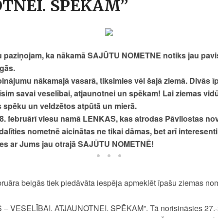
TNEI. SPĒKAM”
umu paziņojam, ka nākamā SAJŪTU NOMETNE notiks jau pavi
igās.
rpinājumu nākamajā vasarā, tiksimies vēl šajā ziemā. Divās
sim savai veselībai, atjaunotnei un spēkam! Lai ziemas vidū
s spēku un veldzētos atpūtā un mierā.
28. februārī viesu namā LENKAS, kas atrodas Pāvilostas no
dalīties nometnē aicinātas ne tikai dāmas, bet arī interesen
ikties ar Jums jau otrajā SAJŪTU NOMETNĒ!
bruāra beigās tiek piedāvāta iespēja apmeklēt īpašu ziemas 
 VESELĪBAI. ATJAUNOTNEI. SPĒKAM”. Tā norisināsies 27.-28