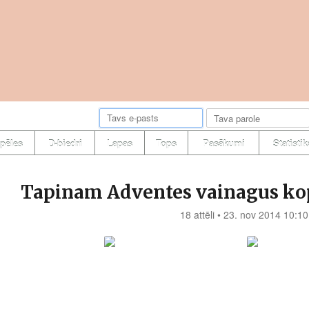
pēles
D-biedri
Lapas
Tops
Pasākumi
Statistik
Tapinam Adventes vainagus kopā
18 attēli • 23. nov 2014 10:10