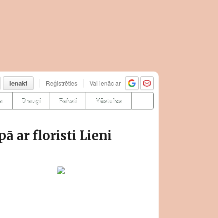
Ienākt
Reģistrēties
Vai ienāc ar
a
Draugi
Raksti
Vēstules
 ar floristi Lieni