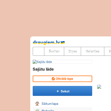
Pāriet
uz
saturu
Šodien
Ziņas
Galerijas
S
Sajūtu lāde
Oficiālā lapa
Sekot
Sākumlapa
Galerija