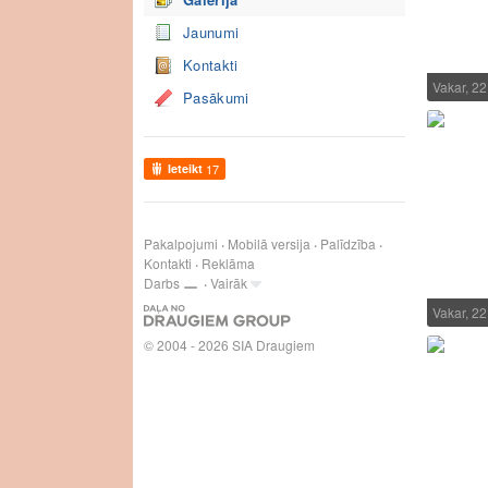
Jaunumi
Kontakti
Vakar, 2
Pasākumi
Ieteikt
17
Pakalpojumi
Mobilā versija
Palīdzība
Kontakti
Reklāma
Darbs
Vairāk
Vakar, 2
© 2004 - 2026 SIA Draugiem