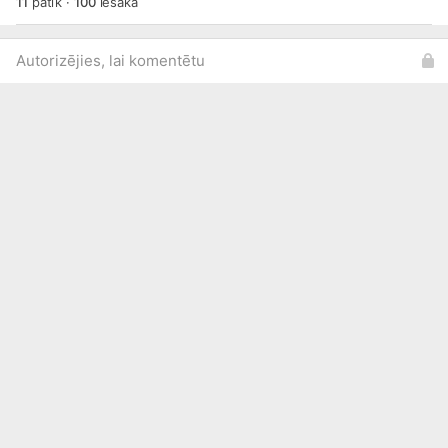
11
patīk
·
100
iesaka
Autorizējies, lai komentētu