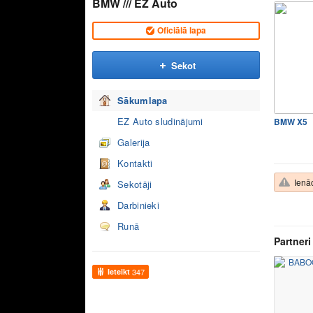
BMW /// EZ Auto
Oficiālā lapa
Sekot
Sākumlapa
EZ Auto sludinājumi
BMW X5
Galerija
Kontakti
Ienāc
Sekotāji
Darbinieki
Runā
Partneri
Ieteikt
347