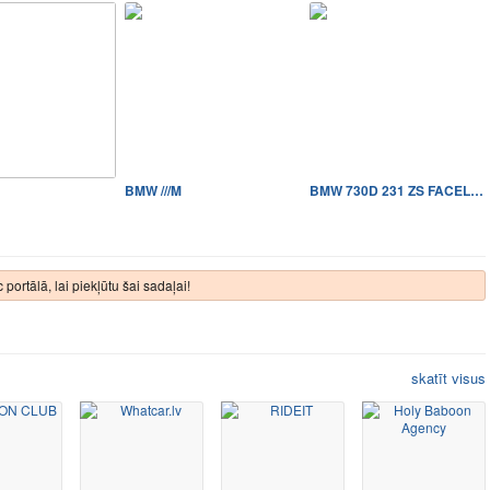
BMW ///M
BMW 730D 231 ZS FACELIFT SP…
 portālā, lai piekļūtu šai sadaļai!
skatīt visus