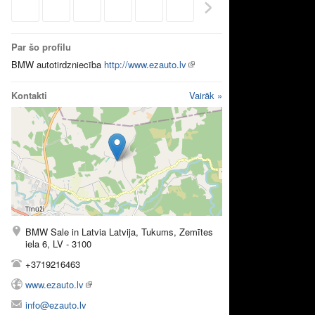
Par šo profilu
BMW autotirdzniecība
http://www.ezauto.lv
Kontakti
Vairāk »
BMW Sale in Latvia Latvija, Tukums, Zemītes
iela 6, LV - 3100
+3719216463
www.ezauto.lv
info@ezauto.lv