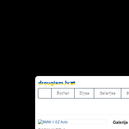
Pāriet
uz
saturu
Šodien
Ziņas
Galerijas
S
Galerija