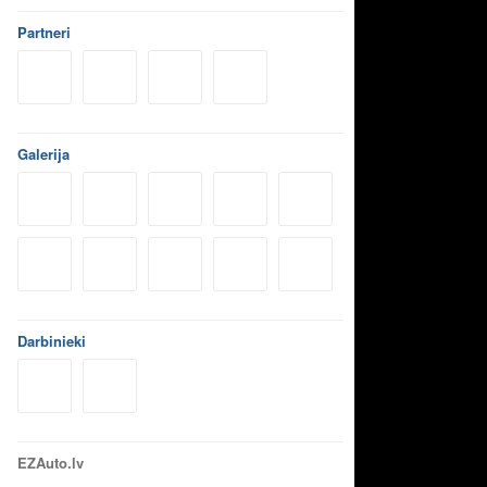
Partneri
Galerija
Darbinieki
EZAuto.lv