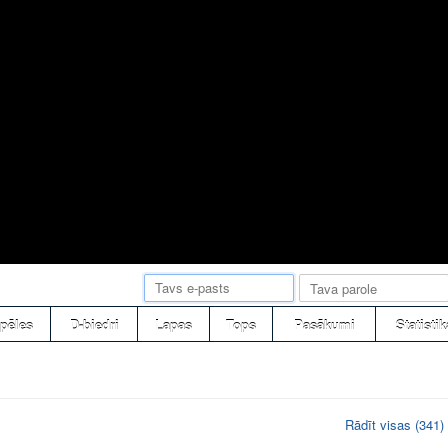
pēles
D-biedri
Lapas
Tops
Pasākumi
Statistik
Rādīt visas (341)