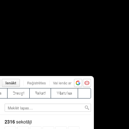
Ienākt
Reģistrēties
Vai ienāc ar
a
Draugi
Raksti
Vēstules
2316
sekotāji