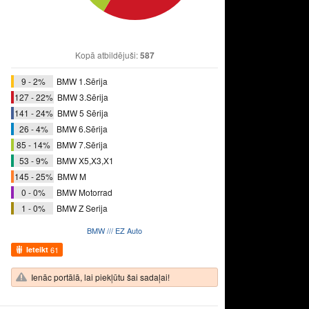
Kopā atbildējuši:
587
9 - 2%
BMW 1.Sērija
127 - 22%
BMW 3.Sērija
141 - 24%
BMW 5 Sērija
26 - 4%
BMW 6.Sērija
85 - 14%
BMW 7.Sērija
53 - 9%
BMW X5,X3,X1
145 - 25%
BMW M
0 - 0%
BMW Motorrad
1 - 0%
BMW Z Serija
BMW /// EZ Auto
Ieteikt
61
Ienāc portālā, lai piekļūtu šai sadaļai!