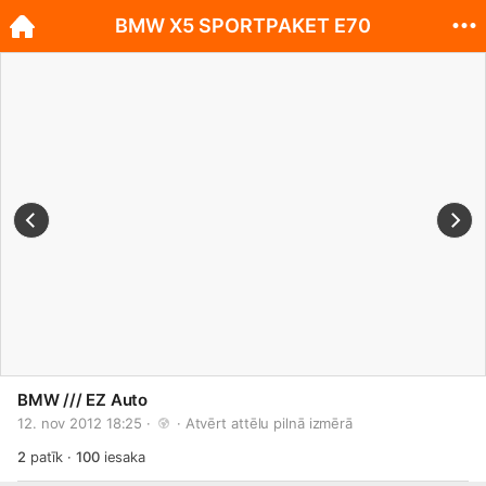
BMW X5 SPORTPAKET E70
BMW /// EZ Auto
12. nov 2012 18:25 · 
 · 
Atvērt attēlu pilnā izmērā
2
patīk
·
100
iesaka