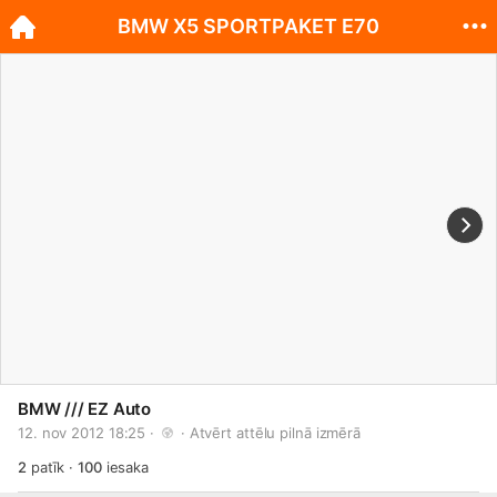
BMW X5 SPORTPAKET E70
BMW /// EZ Auto
12. nov 2012 18:25 · 
 · 
Atvērt attēlu pilnā izmērā
2
patīk
·
100
iesaka