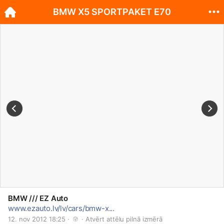
BMW X5 SPORTPAKET E70
BMW /// EZ Auto
www.ezauto.lv/lv/cars/bmw-x...
12. nov 2012 18:25 · 
 · 
Atvērt attēlu pilnā izmērā