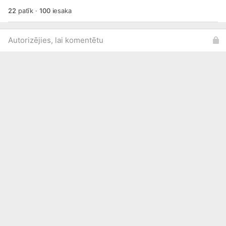
22
patīk
·
100
iesaka
Autorizējies, lai komentētu