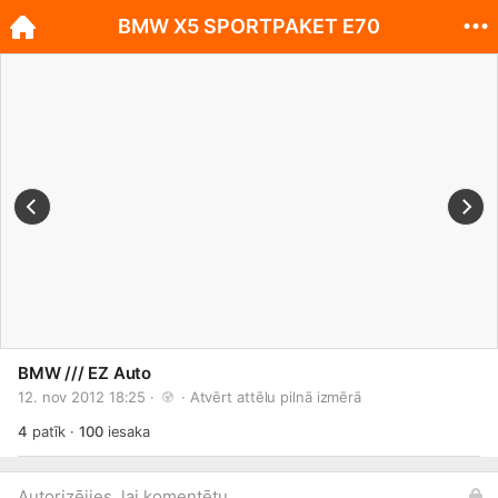
BMW X5 SPORTPAKET E70
BMW /// EZ Auto
12. nov 2012 18:25 · 
 · 
Atvērt attēlu pilnā izmērā
4
patīk
·
100
iesaka
Autorizējies, lai komentētu