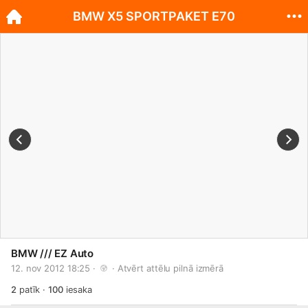
BMW X5 SPORTPAKET E70
BMW /// EZ Auto
12. nov 2012 18:25 · 
 · 
Atvērt attēlu pilnā izmērā
2
patīk
·
100
iesaka