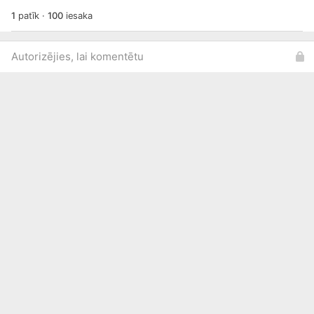
1
patīk
·
100
iesaka
Autorizējies, lai komentētu