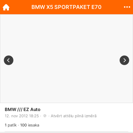
BMW X5 SPORTPAKET E70
BMW /// EZ Auto
12. nov 2012 18:25 · 
 · 
Atvērt attēlu pilnā izmērā
1
patīk
·
100
iesaka