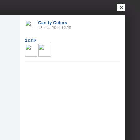
Candy Colors
13. mar 2014 12:25
2
patīk
Ienākt
Reģistrēties
Vai ienāc ar
a
Draugi
Raksti
Vēstules
 Kā labāk?