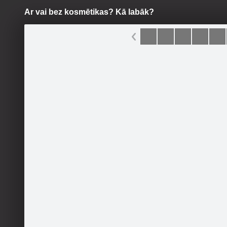
Ar vai bez kosmētikas? Kā labāk?
Pāriet
uz
saturu
Šodien
Ziņas
Galerijas
S
Candy Colors
Sekot
Sākumlapa