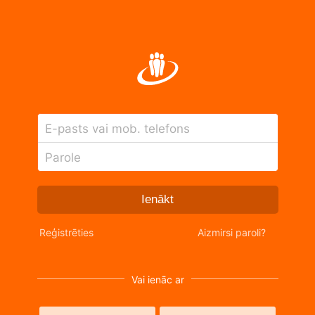
E-pasts vai mob. telefons
Parole
Ienākt
Reģistrēties
Aizmirsi paroli?
Vai ienāc ar