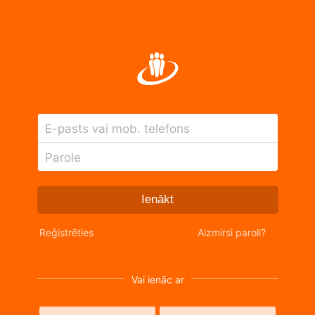
E-pasts vai mob. telefons
Parole
Ienākt
Reģistrēties
Aizmirsi paroli?
Vai ienāc ar