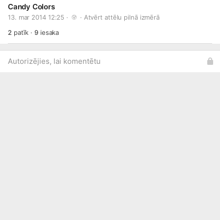
Candy Colors
13. mar 2014 12:25 · 
 · 
Atvērt attēlu pilnā izmērā
2
patīk
·
9
iesaka
Autorizējies, lai komentētu