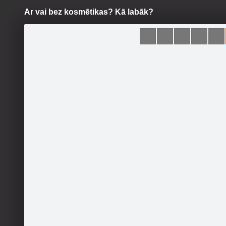
Ar vai bez kosmētikas? Kā labāk?
Pāriet
uz
saturu
Šodien
Ziņas
Galerijas
S
Candy Colors
Sekot
Sākumlapa