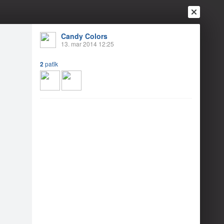
Candy Colors
13. mar 2014 12:25
2
patīk
Ienākt
Reģistrēties
Vai ienāc ar
a
Draugi
Raksti
Vēstules
 Kā labāk?