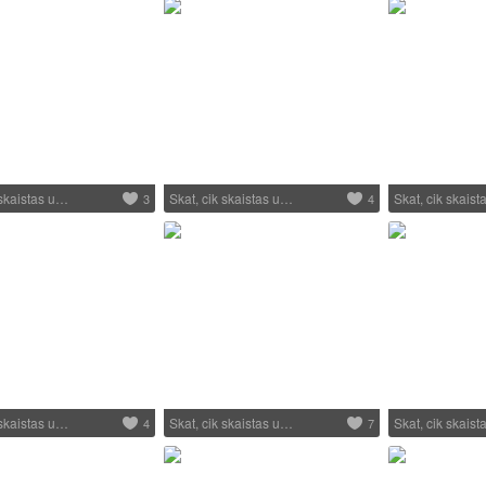
 skaistas u…
Skat, cik skaistas u…
Skat, cik skais
3
4
 skaistas u…
Skat, cik skaistas u…
Skat, cik skais
4
7