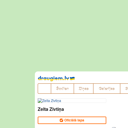
Pāriet
uz
saturu
Šodien
Ziņas
Galerijas
S
Zelta Zivtiņa
Oficiālā lapa