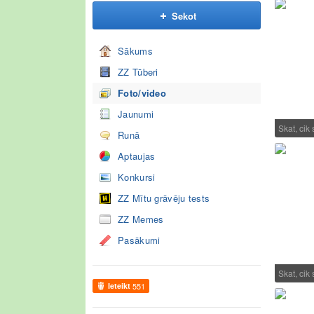
Sekot
Sākums
ZZ Tūberi
Foto/video
Jaunumi
Skat, cik
Runā
Aptaujas
Konkursi
ZZ Mītu grāvēju tests
ZZ Memes
Pasākumi
Skat, cik
Ieteikt
551