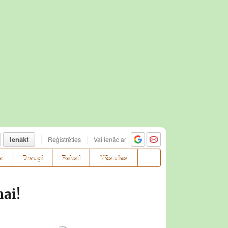
Ienākt
Reģistrēties
Vai ienāc ar
a
Draugi
Raksti
Vēstules
ai!