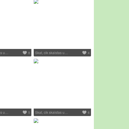
tas u…
Skat, cik skaistas u…
8
4
tas u…
Skat, cik skaistas u…
5
6