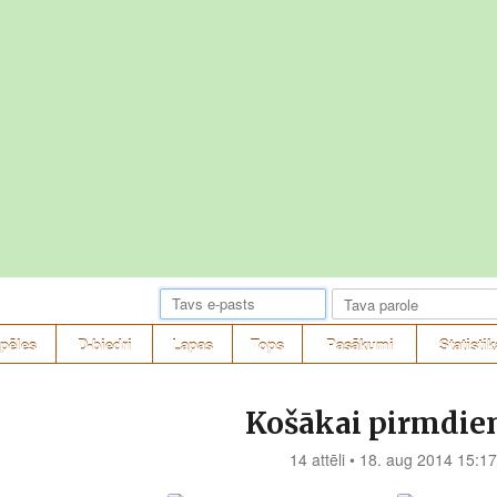
pēles
D-biedri
Lapas
Tops
Pasākumi
Statistik
Košākai pirmdien
14 attēli • 18. aug 2014 15:17