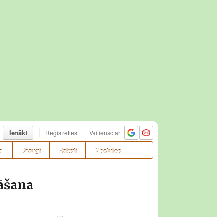
Ienākt
Reģistrēties
Vai ienāc ar
a
Draugi
Raksti
Vēstules
āšana