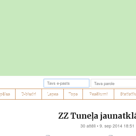
pēles
D-biedri
Lapas
Tops
Pasākumi
Statistik
ZZ Tuneļa jaunatkl
30 attēli • 9. sep 2014 18:51