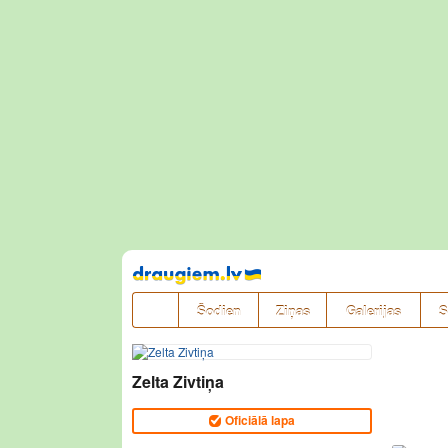
Pāriet
uz
saturu
Šodien
Ziņas
Galerijas
S
Zelta Zivtiņa
Oficiālā lapa