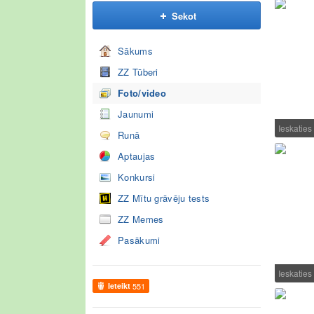
Sekot
Sākums
ZZ Tūberi
Foto/video
Jaunumi
Ieskatie
Runā
Aptaujas
Konkursi
ZZ Mītu grāvēju tests
ZZ Memes
Pasākumi
Ieskatie
Ieteikt
551