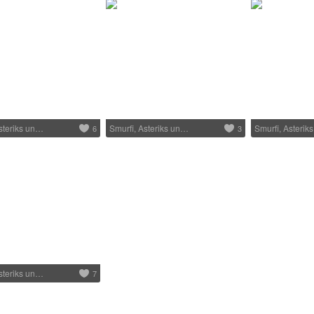
steriks un…
Smurfi, Asteriks un…
Smurfi, Asterik
6
3
steriks un…
7
1