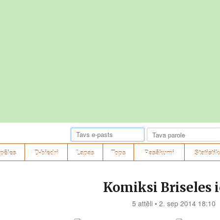
pēles
D-biedri
Lapas
Tops
Pasākumi
Statistik
Komiksi Briseles i
5 attēli • 2. sep 2014 18:10