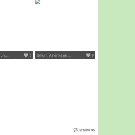
s un…
Smurfi, Asteriks un…
5
6
Iesaka
35