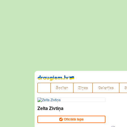
Pāriet
uz
saturu
Šodien
Ziņas
Galerijas
S
Zelta Zivtiņa
Oficiālā lapa