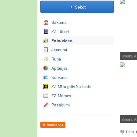
Sekot
Sākums
ZZ Tūberi
Foto/video
Jaunumi
Smurfi, A
Runā
Aptaujas
Konkursi
ZZ Mītu grāvēju tests
ZZ Memes
Pasākumi
Smurfi, A
Ieteikt
551
Patīk