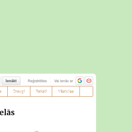
Ienākt
Reģistrēties
Vai ienāc ar
a
Draugi
Raksti
Vēstules
elās