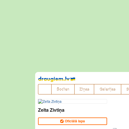
Pāriet
uz
saturu
Šodien
Ziņas
Galerijas
S
Zelta Zivtiņa
Oficiālā lapa