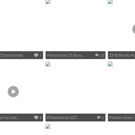
ZZCempionats…
Pievienojies ZZ Bonu…
ZZ BONUSU KL
1
23
t tas brīdi…
❗
Pieteikšanās ZZČ …
Paldies visiem
8
2