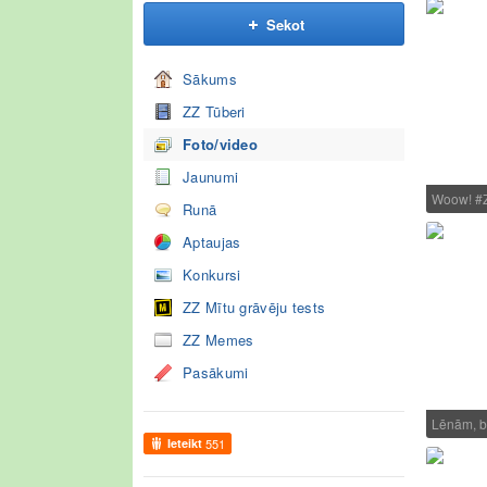
Sekot
Sākums
ZZ Tūberi
Foto/video
Jaunumi
Woow! #
Runā
Aptaujas
Konkursi
ZZ Mītu grāvēju tests
ZZ Memes
Pasākumi
Lēnām, be
Ieteikt
551