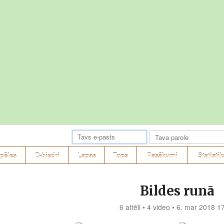
pēles
D-biedri
Lapas
Tops
Pasākumi
Statistik
Bildes runā
6 attēli • 4 video • 6. mar 2018 1