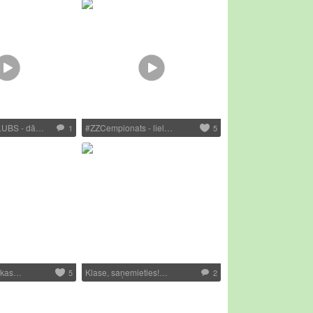
UBS - dā…
#ZZCempionats - liel…
1
5
, kas…
Klase, saņemieties!…
5
2