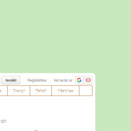
Ienākt
Reģistrēties
Vai ienāc ar
a
Draugi
Raksti
Vēstules
7:07