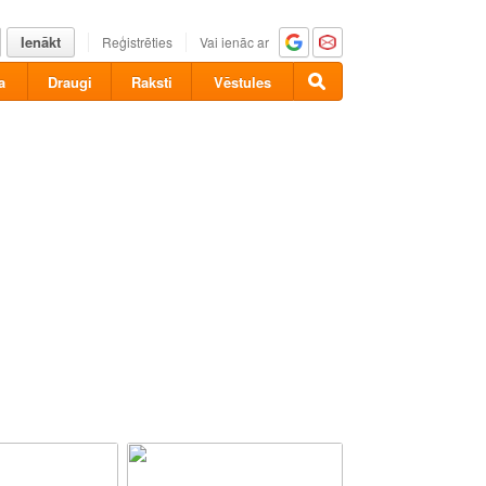
Ienākt
Reģistrēties
Vai ienāc ar
a
Draugi
Raksti
Vēstules