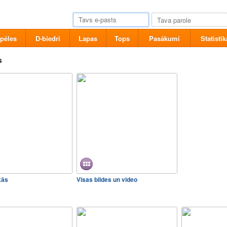
pēles
D-biedri
Lapas
Tops
Pasākumi
Statistik
s
kās
Visas bildes un video