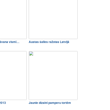
 dāvana vismī…
Austas šalles ražotas Latvijā
2013
Jaunie dizaini pamperu tortēm