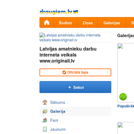
Pāriet
uz
saturu
Šodien
Ziņas
Galerijas
S
Galerija
Latvijas amatnieku darbu
interneta veikals
www.originali.lv
Oficiālā lapa
Sekot
Sākums
Populārā
Galerija
Fani
Jaunumi