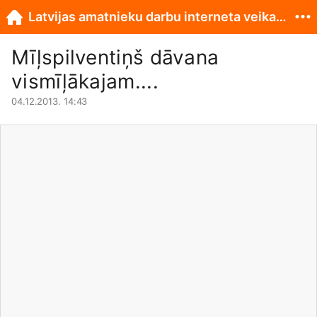
Latvijas amatnieku darbu interneta veikals www.originali.lv
Mīļspilventiņš dāvana
vismīļākajam....
04.12.2013. 14:43